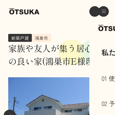
新築戸建
鴻巣市
家族や友人が集う居心地
私
の良い家(鴻巣市E様邸)
01
02