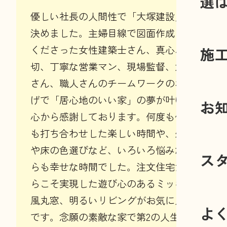
選
優しい社長の人間性で「大塚建設」に
決めました。主婦目線で図面作成して
くださった女性建築士さん、真心、親
施
切、丁寧な営業マン、現場監督、大工
さん、職人さんのチームワークのおか
げで「居心地のいい家」の夢が叶い、
お
心から感謝しております。何度も何度
も打ち合わせした楽しい時間や、外装
や床の色選びなど、いろいろ悩みなが
ス
らも幸せな時間でした。注文住宅だか
らこそ実現した遊び心のあるミッキー
風丸窓、明るいリビングがお気に入り
よ
です。念願の素敵な家で第2の人生の