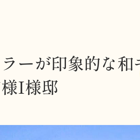
カラーが印象的な和
市様I様邸