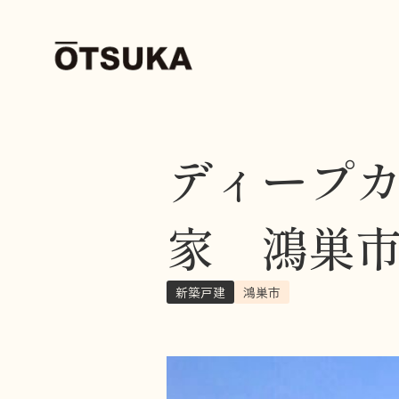
ディープ
家 鴻巣
新築戸建
鴻巣市