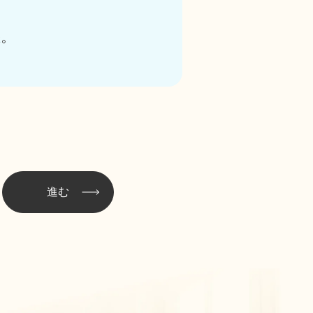
た。
進む