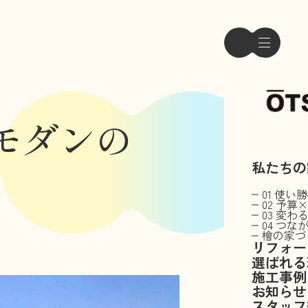
モダンの
私たちの
01 使
02 予算
03 変わ
04 つな
檜の家づ
リフォー
選ばれる
施工事例
お知らせ
スタッフ