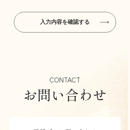
名簿提供事業者から適法に取得した
個人情報の購入による取得（詳細は
下記「名簿購入による情報取得と利
入力内容を確認する
用について」参照）
2.利用目的
当社が取得した個人情報は、以下の目
的で利用いたします。
当社商品・サービスに関する案内・
CONTACT
営業・提供・契約手続き
お問い合わせ
お問い合わせ・ご相談への対応
サービス改善・マーケティング分析
メールマガジン、ダイレクトメール
等の配信
その他、取得時に明示した目的