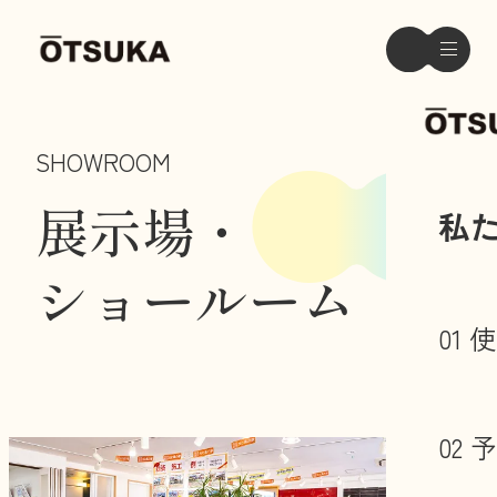
SHOWROOM
展示場・
私
ショールーム
01
02