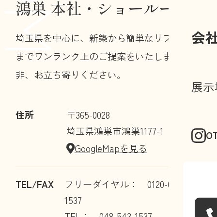
鴻巣 本社・ショールーム
会
埼玉県を中心に、新築から簡単なリフォーム
までワンランク上のご提案をいたします。是
非、お立ち寄りください。
展示
住所
〒365-0028
埼玉県鴻巣市鴻巣1177-1
O
GoogleMapを見る
TEL/FAX
フリーダイヤル： 0120-07-
1537
TEL： 048-543-1537