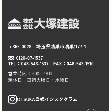
当社は、個人情報の漏洩、滅失または
毀損の防止その他安全管理のため、合
理的な措置を講じます。
6.開示・訂正・利用停止等の請求
ご本人より、当社が保有する個人情報
〒365-0028 埼玉県鴻巣市鴻巣1177-1
に関する開示・訂正・削除・利用停止
等のご請求があった場合は、ご本人確
0120-07-1537
TEL：
048-543-1537
FAX：048-543-1510
認の上、法令に基づき適切に対応いた
営業時間：9:00～18:00
します。
定休日：毎週火曜日・水曜日
7.法令遵守と見直し
当社は、個人情報の保護に関する法令
OTSUKA公式インスタグラム
およびその他の規範を遵守するととも
に、本ポリシーの内容を適宜見直し、