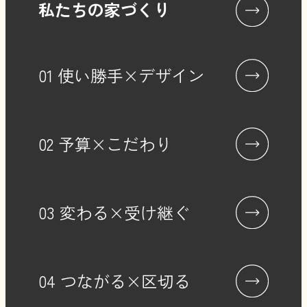
私たちの家づくり
継続的な改善に努めます。
8.お問い合わせ窓口
01 使い勝手×デザイン
個人情報の取扱いに関するお問い合わ
せは、以下までご連絡ください。
【社名】株式会社大塚建設
02 予算×こだわり
【メールアドレス】info@otsuka-
ken.com
【電話番号】048-543-1537（受付時
03 変わる×受け継ぐ
間： 9:00～18:00）
04 つながる×区切る