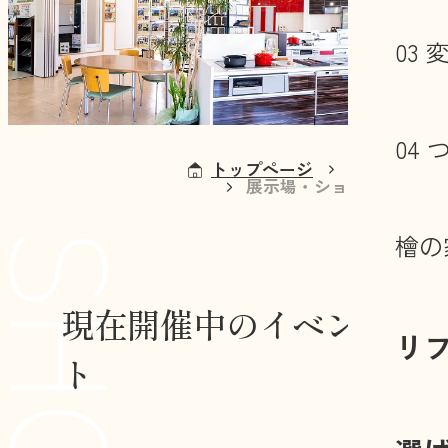
03
04
トップページ
会社概要
展示場・ショールーム
檜の
現在開催中のイベン
リ
ト