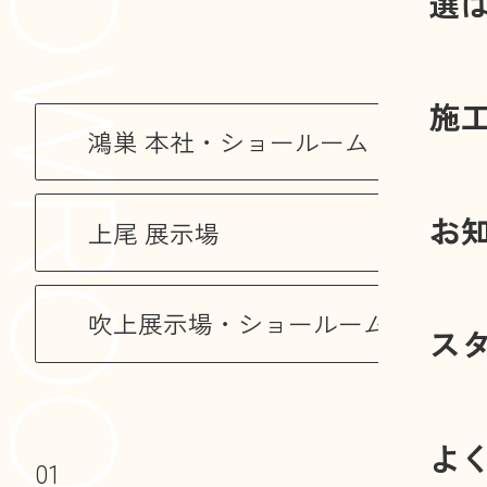
選
施
鴻巣 本社・ショールーム
お
上尾 展示場
吹上展示場・ショールーム
ス
よ