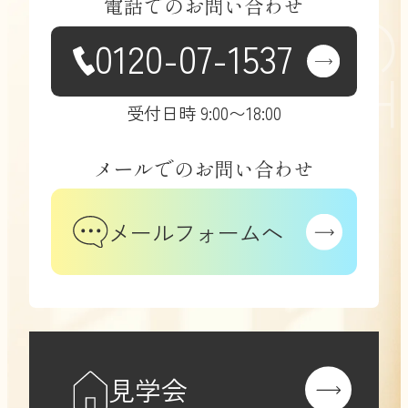
電話での
お問い合わせ
3.名簿購入による情報取得と利用
0120-07-1537
について
受付日時 9:00〜18:00
当社では、営業活動の一環として、名
簿提供事業者より適法に取得された氏
メールでの
お問い合わせ
名・住所・電話番号等の情報、または
公的に入手可能な情報を取得し、下記
メールフォームへ
の目的で利用する場合があります。
当社の商品・サービスのご案内（ダ
イレクトメール、電話、メール等）
マーケティング活動およびその分析
上記に付随する業務の実施
これらの情報は、適法に収集・提供し
見学会