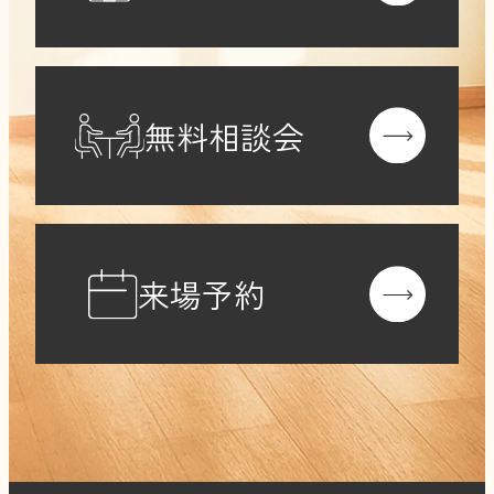
たものであり、当社はその範囲内で利
用します。
4.第三者提供について
当社は、法令に定められる場合を除
無料相談会
き、取得した個人情報を第三者に提供
することはありません。ただし、業務
委託先（配送業者・DM発送代行業者
等）に対して、業務遂行上必要な範囲
来場予約
において個人情報を提供する場合があ
ります。委託先には個人情報保護契約
を締結し、適切な管理を義務づけま
す。
5.個人情報の安全管理